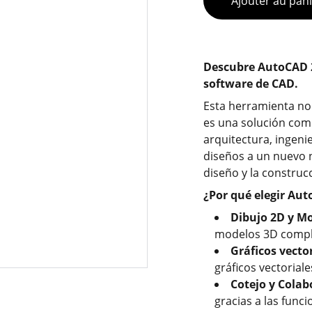
Ajouter au pan
Descubre AutoCAD 2
software de CAD.
Esta herramienta no 
es una solución comp
arquitectura, ingeni
diseños a un nuevo ni
diseño y la construc
¿Por qué elegir Au
Dibujo 2D y M
modelos 3D comple
Gráficos vecto
gráficos vectoriale
Cotejo y Colab
gracias a las func