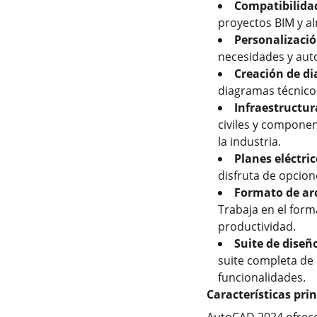
Compatibilida
proyectos BIM y a
Personalizaci
necesidades y auto
Creación de di
diagramas técnico
Infraestructur
civiles y compone
la industria.
Planes eléctric
disfruta de opcione
Formato de ar
Trabaja en el for
productividad.
Suite de diseñ
suite completa de 
funcionalidades.
Características pri