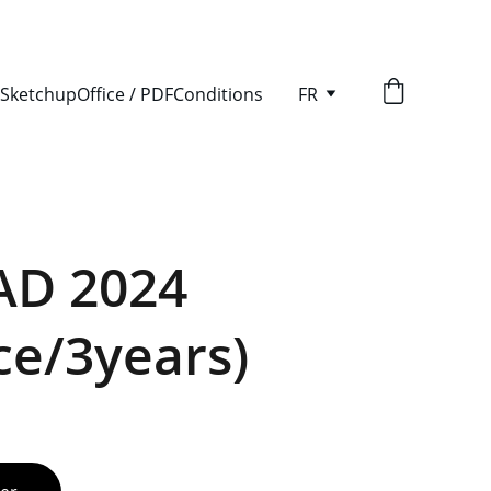
 Sketchup
Office / PDF
Conditions
FR
AD 2024
ce/3years)