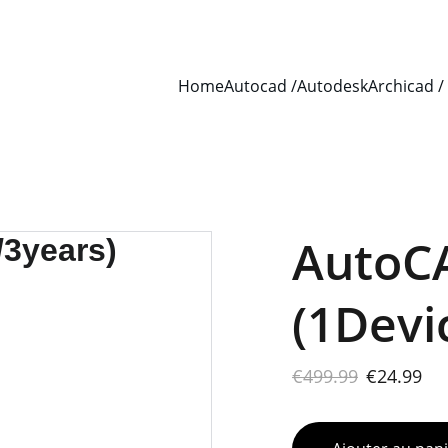
Home
Autocad /Autodesk
Archicad /
AutoC
(1Devi
€499.99
€24.99