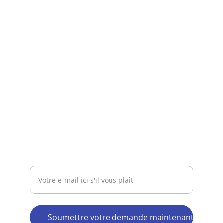
Produits
Achetez des logiciels CAO pour Windows et 
Mac.
AIDE / CONTACT
Entrez votre adresse e-mail
Soumettre votre demande maintenant